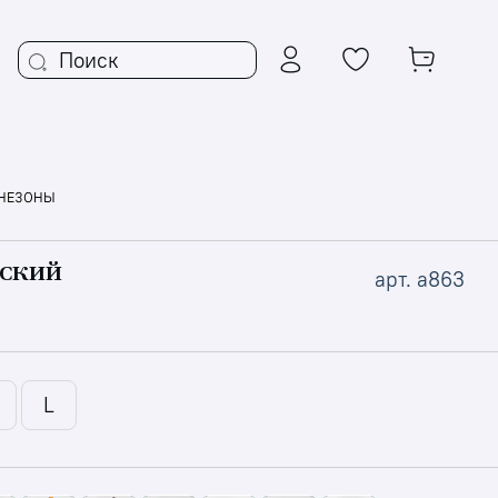
НЕЗОНЫ
НСКИЙ
арт.
a863
L