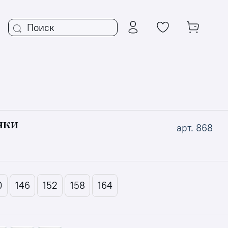
ЧКИ
арт.
868
0
146
152
158
164