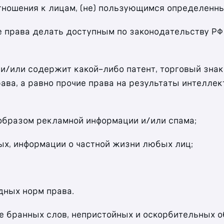
тношения к лицам, (не) пользующимся определенны
ете права делать доступным по законодательству Р
т и/или содержит какой-либо патент, торговый зна
рава, а равно прочие права на результаты интелл
 образом рекламной информации и/или спама;
ых, информации о частной жизни любых лиц;
дных норм права.
те бранных слов, непристойных и оскорбительных о